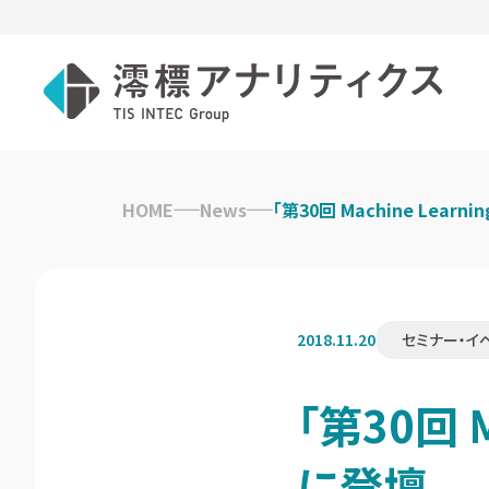
Skip
to
HOME
News
「第30回 Machine Learni
content
2018.11.20
セミナー・イ
「第30回 M
に登壇