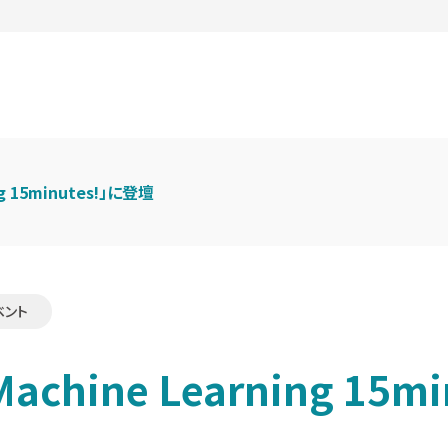
ng 15minutes!」に登壇
ベント
achine Learning 15mi