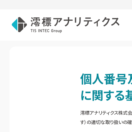
Skip
to
content
個人番号
に関する
澪標アナリティクス株式会
す）の適切な取り扱いの