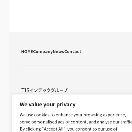
HOME
Company
News
Contact
グループ情報セキュリティ方針
グループ個人情報保護方針
グル
We value your privacy
We use cookies to enhance your browsing experience,
serve personalised ads or content, and analyse our traffic
By clicking "Accept All", you consent to our use of