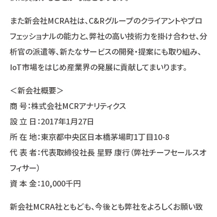
また新会社MCRA社は、C&Rグループのクライアントやプロ
フェッショナルの能力と、弊社の高い技術力を掛け合わせ、分
析官の派遣等、新たなサービスの開発・提案にも取り組み、
IoT市場をはじめ産業界の発展に貢献してまいります。
＜新会社概要＞
商 号：株式会社MCRアナリティクス
設 立 日：2017年1月27日
所 在 地：東京都中央区日本橋茅場町1丁目10-8
代 表 者：代表取締役社長 星野 康行（弊社チーフセールスオ
フィサー）
資 本 金：10,000千円
新会社MCRA社ともども、今後とも弊社をよろしくお願い致