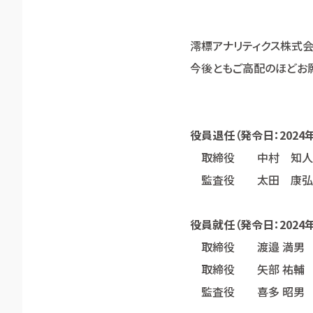
澪標アナリティクス株式
今後ともご高配のほどお
役員退任（発令日：2024年
取締役 中村 知人
監査役 太田 康弘
役員就任（発令日：2024年
取締役 渡邉 満男
取締役 矢部 祐輔
監査役 喜多 昭男