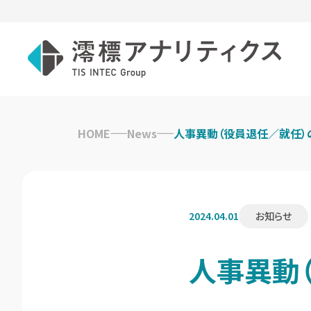
Skip
to
HOME
News
人事異動（役員退任／就任）
content
2024.04.01
お知らせ
人事異動